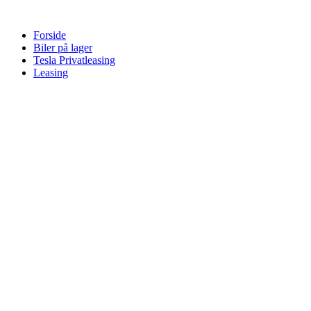
Videre
til
Forside
indhold
Biler på lager
Tesla Privatleasing
Leasing