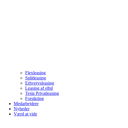
Flexleasing
Splitleasing
Erhvervsleasing
Leasing af elbil
Tesla Privatleasing
Forsikring
Medarbejdere
Nyheder
Værd at vide