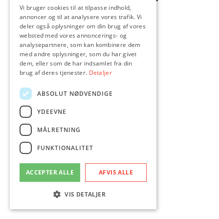
Vi bruger cookies til at tilpasse indhold,
annoncer og til at analysere vores trafik. Vi
deler også oplysninger om din brug af vores
websted med vores annoncerings- og
analysepartnere, som kan kombinere dem
med andre oplysninger, som du har givet
dem, eller som de har indsamlet fra din
brug af deres tjenester.
Detaljer
ABSOLUT NØDVENDIGE
Flexleasing
Splitleasing
Erhvervsleasing
YDEEVNE
Leasing af elbil
Tesla Privatleasing
MÅLRETNING
Forsikring
Medarbejdere
FUNKTIONALITET
Nyheder
Værd at vide
ACCEPTER ALLE
AFVIS ALLE
VIS DETALJER