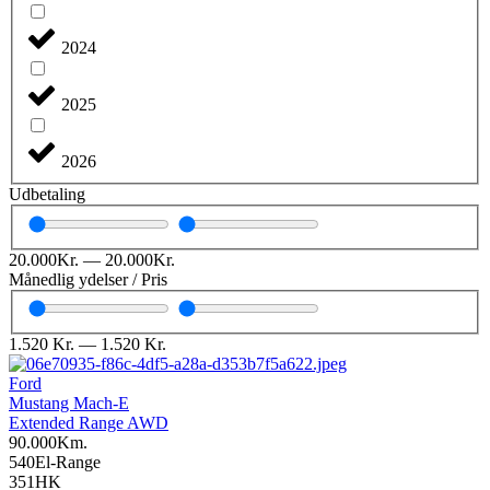
2024
2025
2026
Udbetaling
20.000
Kr.
—
20.000
Kr.
Månedlig ydelser / Pris
1.520
Kr.
—
1.520
Kr.
Ford
Mustang Mach-E
Extended Range AWD
90.000
Km.
540
El-Range
351
HK