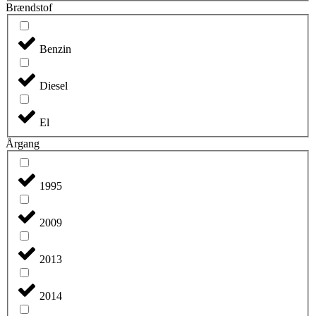
Brændstof
Benzin
Diesel
El
Årgang
1995
2009
2013
2014