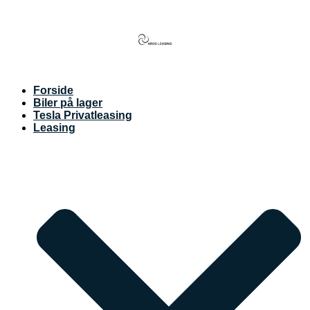
Videre
til
indhold
Forside
Biler på lager
Tesla Privatleasing
Leasing