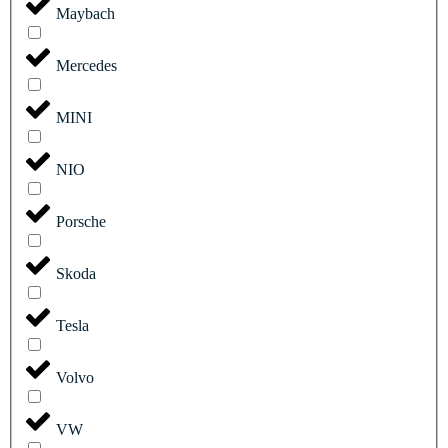
Maybach
Mercedes
MINI
NIO
Porsche
Skoda
Tesla
Volvo
VW