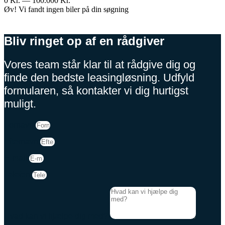
0
Kr.
—
100.000
Kr.
Øv! Vi fandt ingen biler på din søgning
Bliv ringet op af en rådgiver
Vores team står klar til at rådgive dig og
finde den bedste leasingløsning. Udfyld
formularen, så kontakter vi dig hurtigst
muligt.
Fornavn
Efternavn
E-mail
Telefon
Hvad kan vi hjælpe dig med?