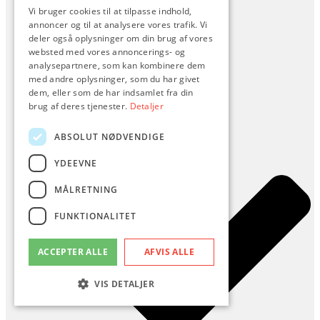
Vi bruger cookies til at tilpasse indhold,
annoncer og til at analysere vores trafik. Vi
deler også oplysninger om din brug af vores
websted med vores annoncerings- og
FAQ
analysepartnere, som kan kombinere dem
Om Os
med andre oplysninger, som du har givet
Privatlivspolitik
Kontakt
dem, eller som de har indsamlet fra din
brug af deres tjenester.
Detaljer
ABSOLUT NØDVENDIGE
YDEEVNE
MÅLRETNING
FUNKTIONALITET
ACCEPTER ALLE
AFVIS ALLE
VIS DETALJER