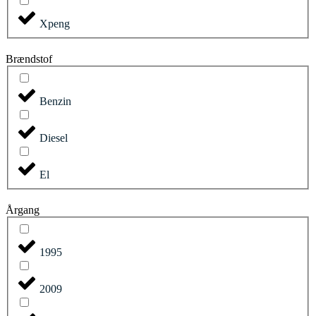
Xpeng
Brændstof
Benzin
Diesel
El
Årgang
1995
2009